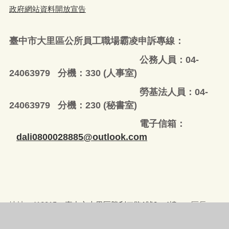
政府網站資料開放宣告
臺中市大里區公所員工職場霸凌申訴專線：
公務人員：04-
24063979 分機：330 (人事室)
勞基法人員：04-
24063979 分機：230 (秘書室)
電子信箱：
dali0800028885@outlook.com
地址：412015
臺中市大里區勝利二路1號3、4樓
區長
室、
副區長室
、
秘書室、
政風室、
人事室
、
會計室
、
社會課
、
農建課
、
人文課、