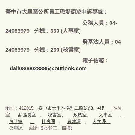
臺中市大里區公所員工職場霸凌申訴專線：
公務人員：04-
24063979 分機：330 (人事室)
勞基法人員：04-
24063979 分機：230 (秘書室)
電子信箱：
dali0800028885@outlook.com
地址：412015
臺中市大里區勝利二路1號3、4樓
區長
室、
副區長室
、
秘書室、
政風室、
人事室
、
會計室
、
社會課
、
農建課
、
人文課、
公用課
(纖維博物館三、四樓)