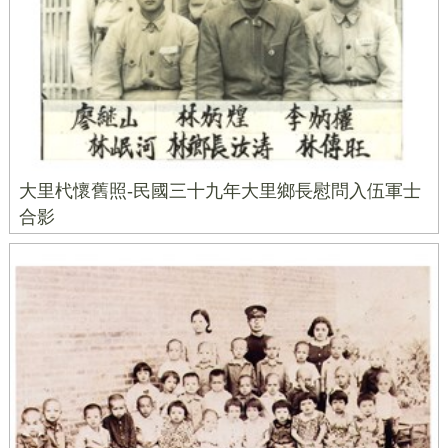
大里杙懷舊照-民國三十九年大里鄉長慰問入伍軍士
合影