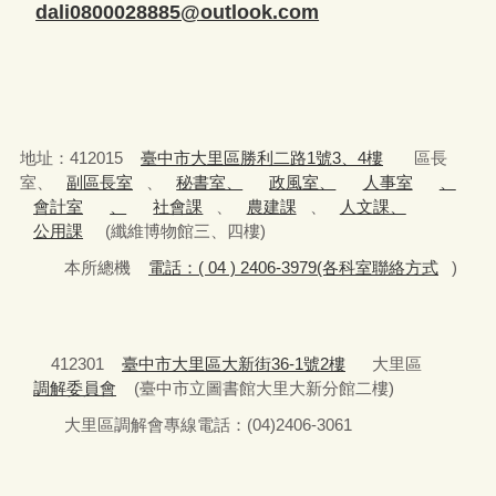
dali0800028885@outlook.com
地址：412015
臺中市大里區勝利二路1號3、4樓
區長
室、
副區長室
、
秘書室、
政風室、
人事室
、
會計室
、
社會課
、
農建課
、
人文課、
公用課
(纖維博物館三、四樓)
本所總機
電話：( 04 ) 2406-3979(各科室聯絡方式
)
412301
臺中市大里區大新街36-1號2樓
大里區
調解委員會
(臺中市立圖書館大里大新分館二樓)
大里區調解會專線電話：(04)2406-3061