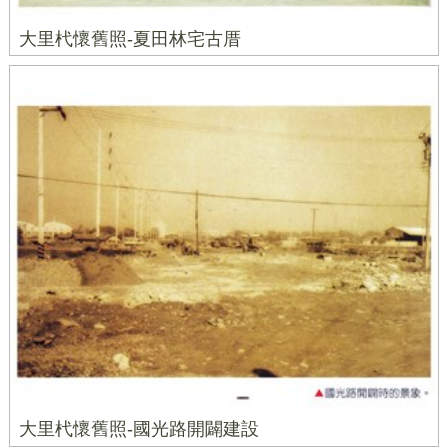
大里杙懷舊照-夏田林宅古厝
大里杙懷舊照-國光路開闢建設