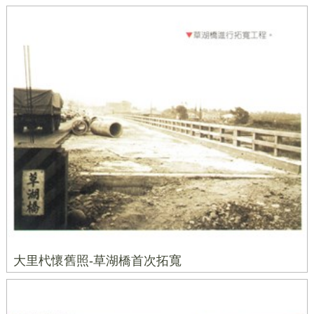
大里杙懷舊照-草湖橋首次拓寬