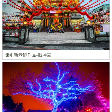
陳雨新老師作品-振坤宮