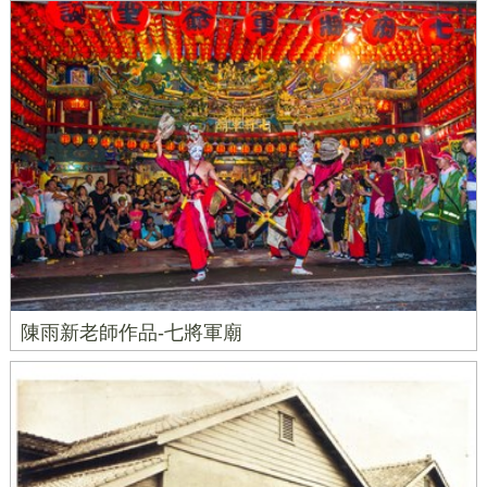
陳雨新老師作品-七將軍廟