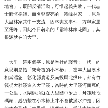
地會」，展開反清活動，可惜起義失敗，一代志
士慷慨捐軀。而名聲響亮的「霧峰林家」，原為
大里林家其中一支流，因林爽文事件，方舉家遷
至霧峰，因此今日著名的「霧峰林家花園」，其
根源就在咱大里。
「大里」這兩個字，原是番社的譯音；「杙」的
意思則是指「繫舟筏的小木椿」。當年大里溪水
相當湍急，彰化縣鹿港及南投縣北投庄，都有竹
筏從大肚溪進入大里溪，當時的大里溪河面寬約
一公里，水閘碼頭就在大里國中附近，舟筏駛抵
碼頭，必須繫在小木椿上才不會被溪水沖走，因