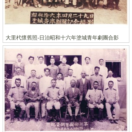
大里杙懷舊照-日治昭和十六年塗城青年劇團合影