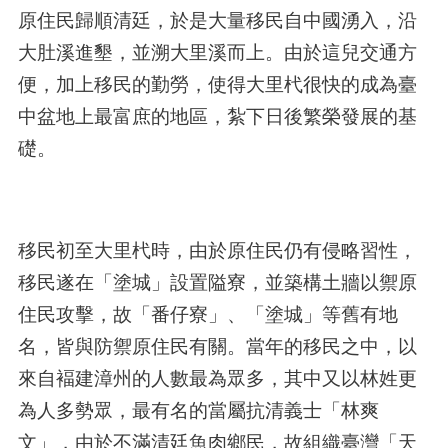
原住民歸順清廷，於是大量移民自中國湧入，沿
大肚溪進墾，並溯大里溪而上。由於這兒交通方
便，加上移民的勤勞，使得大里杙很快的成為臺
中盆地上最富庶的地區，紮下日後繁榮發展的基
礎。
移民初至大里杙時，由於原住民仍有侵略習性，
移民遂在「塗城」設置隘寮，並築構土牆以禦原
住民攻擊，故「番仔寮」、「塗城」等舊有地
名，皆與防禦原住民有關。當年的移民之中，以
來自褔建漳州的人數最為眾多，其中又以林姓更
為人多勢眾，最有名的當屬抗清義士「林爽
文」，由於不滿清廷魚肉鄉民，故組織臺灣「天