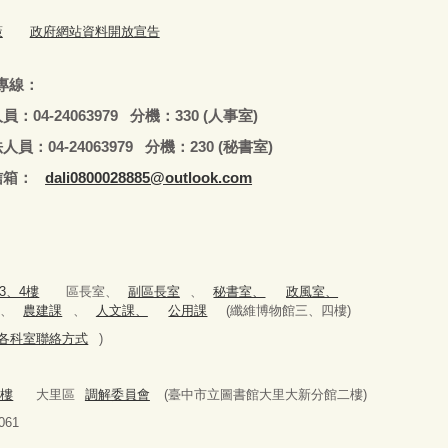
策
政府網站資料開放宣告
專線：
79 分機：330 (人事室)
979 分機：230 (秘書室)
：
dali0800028885@outlook.com
3、4樓
區長室、
副區長室
、
秘書室、
政風室、
、
農建課
、
人文課、
公用課
(纖維博物館三、四樓)
979(各科室聯絡方式
)
2樓
大里區
調解委員會
(臺中市立圖書館大里大新分館二樓)
61