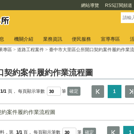
網站導覽
RSS訂閱頻道
息
機關介紹
業務資訊
便民服務
宣導專區
果專區
>
道路工程案件
>
臺中市大里區公所開口契約案件履約作業
口契約案件履約作業流程圖
1/1
頁，
每頁顯示筆數
筆
1
契約案件履約作業流程圖
資料，第
1/1
頁，
每頁顯示筆數
筆
1