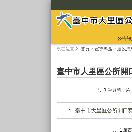
:::
公告訊
:::
現在位置
首頁
>
宣導專區
>
建設成
臺中市大里區公所開
共
1
筆資料，第
1
臺中市大里區公所開口
共
1
筆