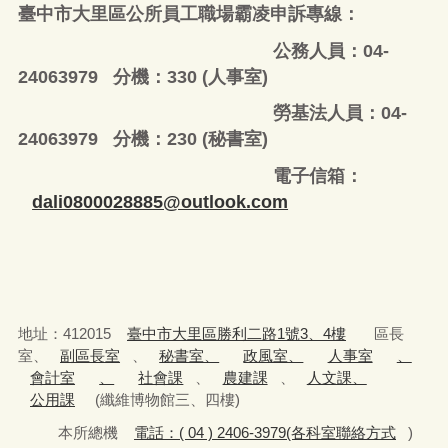
臺中市大里區公所員工職場霸凌申訴專線：
公務人員：04-
24063979 分機：330 (人事室)
勞基法人員：04-
24063979 分機：230 (秘書室)
電子信箱：
dali0800028885@outlook.com
地址：412015
臺中市大里區勝利二路1號3、4樓
區長
室、
副區長室
、
秘書室、
政風室、
人事室
、
會計室
、
社會課
、
農建課
、
人文課、
公用課
(纖維博物館三、四樓)
本所總機
電話：( 04 ) 2406-3979(各科室聯絡方式
)