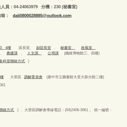
979 分機：230 (秘書室)
：
dali0800028885@outlook.com
3、4樓
區長室、
副區長室
、
秘書室、
政風室、
、
農建課
、
人文課、
公用課
(纖維博物館三、四樓)
979(各科室聯絡方式
)
2樓
大里區
調解委員會
(臺中市立圖書館大里大新分館二樓)
61
科室聯絡方式
) 、大里區調解會專線電話：(04)2406-3061 。 統一編號：