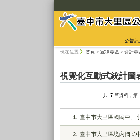
:::
公告訊
:::
現在位置
首頁
>
宣導專區
>
會計專
視覺化互動式統計圖
共
7
筆資料，第
1
臺中市大里區國民中、
2
臺中市大里區境內國民