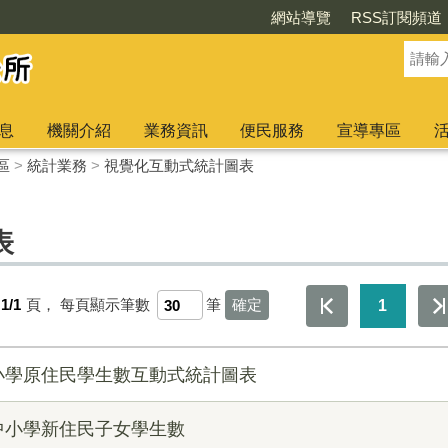
網站導覽
RSS訂閱頻道
息
機關介紹
業務資訊
便民服務
宣導專區
區
>
統計業務
>
視覺化互動式統計圖表
表
1/1
頁，
每頁顯示筆數
筆
1
小學原住民學生數互動式統計圖表
中小學新住民子女學生數