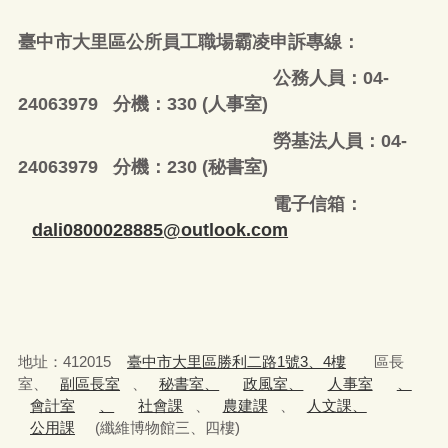
臺中市大里區公所員工職場霸凌申訴專線：
公務人員：04-
24063979 分機：330 (人事室)
勞基法人員：04-
24063979 分機：230 (秘書室)
電子信箱：
dali0800028885@outlook.com
地址：412015
臺中市大里區勝利二路1號3、4樓
區長
室、
副區長室
、
秘書室、
政風室、
人事室
、
會計室
、
社會課
、
農建課
、
人文課、
公用課
(纖維博物館三、四樓)