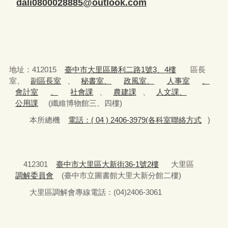
dali0800028885@outlook.com
地址：412015
臺中市大里區勝利二路1號3、4樓
區長
室、
副區長室
、
秘書室、
政風室、
人事室
、
會計室
、
社會課
、
農建課
、
人文課、
公用課
(纖維博物館三、四樓)
本所總機
電話：( 04 ) 2406-3979(各科室聯絡方式
)
412301
臺中市大里區大新街36-1號2樓
大里區
調解委員會
(臺中市立圖書館大里大新分館二樓)
大里區調解會專線電話：(04)2406-3061