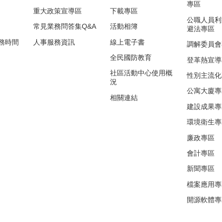
專區
重大政策宣導區
下載專區
公職人員利
常見業務問答集Q&A
活動相簿
避法專區
務時間
人事服務資訊
線上電子書
調解委員會
全民國防教育
登革熱宣導
社區活動中心使用概
性別主流化
況
公寓大廈專
相關連結
建設成果專
環境衛生專
廉政專區
會計專區
新聞專區
檔案應用專
開源軟體專