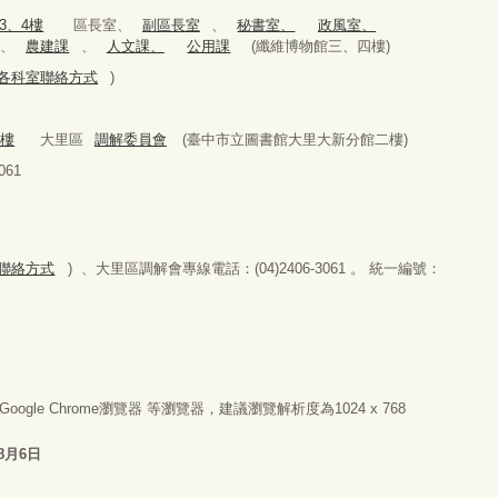
3、4樓
區長室、
副區長室
、
秘書室、
政風室、
、
農建課
、
人文課、
公用課
(纖維博物館三、四樓)
979(各科室聯絡方式
)
2樓
大里區
調解委員會
(臺中市立圖書館大里大新分館二樓)
61
科室聯絡方式
) 、大里區調解會專線電話：(04)2406-3061 。 統一編號：
器或Google Chrome瀏覽器 等瀏覽器，建議瀏覽解析度為1024 x 768
8月6日