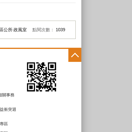
區公所‧政風室
點閱次數：
1039
 相關事務
益衝突迴
專區