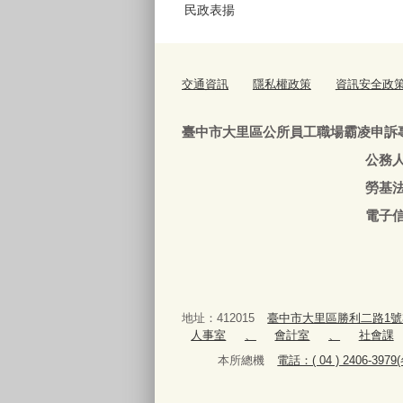
民政表揚
交通資訊
隱私權政策
資訊安全政
臺中市大里區公所員工職場霸凌申訴
公務人員：04-240639
勞基法人員：04-24063
電子信箱
地址：412015
臺中市大里區勝利二路1號
人事室
、
會計室
、
社會課
本所總機
電話：( 04 ) 2406-3