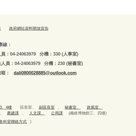
策
政府網站資料開放宣告
專線：
79 分機：330 (人事室)
979 分機：230 (秘書室)
：
dali0800028885@outlook.com
3、4樓
區長室、
副區長室
、
秘書室、
政風室、
、
農建課
、
人文課、
公用課
(纖維博物館三、四樓)
979(各科室聯絡方式
)