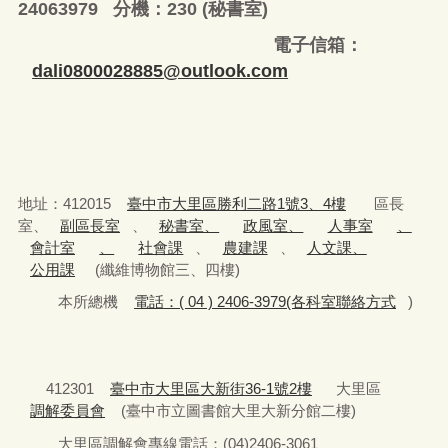
24063979 分機：230 (秘書室)
電子信箱：
dali0800028885@outlook.com
地址：412015
臺中市大里區勝利二路1號3、4樓
區長
室、
副區長室
、
秘書室、
政風室、
人事室
、
會計室
、
社會課
、
農建課
、
人文課、
公用課
(纖維博物館三、四樓)
本所總機
電話：( 04 ) 2406-3979(各科室聯絡方式
)
412301
臺中市大里區大新街36-1號2樓
大里區
調解委員會
(臺中市立圖書館大里大新分館二樓)
大里區調解會專線電話：(04)2406-3061