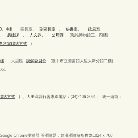
3、4樓
區長室、
副區長室
、
秘書室、
政風室、
、
農建課
、
人文課、
公用課
(纖維博物館三、四樓)
979(各科室聯絡方式
)
2樓
大里區
調解委員會
(臺中市立圖書館大里大新分館二樓)
61
科室聯絡方式
) 、大里區調解會專線電話：(04)2406-3061 。 統一編號：
器或Google Chrome瀏覽器 等瀏覽器，建議瀏覽解析度為1024 x 768