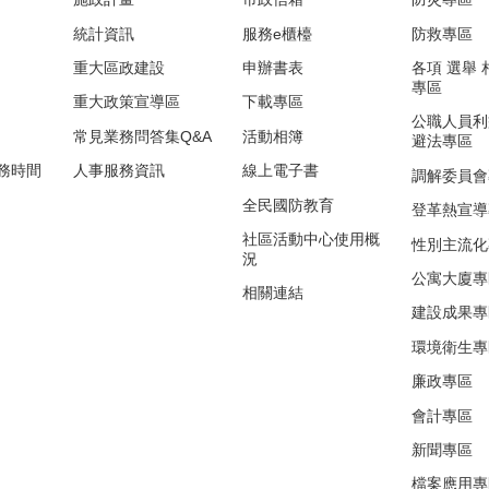
統計資訊
服務e櫃檯
防救專區
重大區政建設
申辦書表
各項 選舉
專區
重大政策宣導區
下載專區
公職人員利
常見業務問答集Q&A
活動相簿
避法專區
務時間
人事服務資訊
線上電子書
調解委員會
全民國防教育
登革熱宣導
社區活動中心使用概
性別主流化
況
公寓大廈專
相關連結
建設成果專
環境衛生專
廉政專區
會計專區
新聞專區
檔案應用專