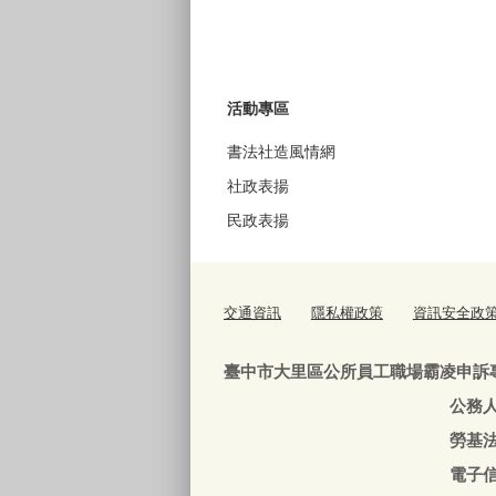
活動專區
書法社造風情網
社政表揚
民政表揚
交通資訊
隱私權政策
資訊安全政
臺中市大里區公所員工職場霸凌申訴
公務人員：04-240639
勞基法人員：04-24063
電子信箱