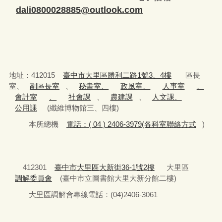
dali0800028885@outlook.com
地址：412015
臺中市大里區勝利二路1號3、4樓
區長
室、
副區長室
、
秘書室、
政風室、
人事室
、
會計室
、
社會課
、
農建課
、
人文課、
公用課
(纖維博物館三、四樓)
本所總機
電話：( 04 ) 2406-3979(各科室聯絡方式
)
412301
臺中市大里區大新街36-1號2樓
大里區
調解委員會
(臺中市立圖書館大里大新分館二樓)
大里區調解會專線電話：(04)2406-3061