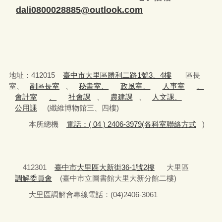
dali0800028885@outlook.com
地址：412015
臺中市大里區勝利二路1號3、4樓
區長
室、
副區長室
、
秘書室、
政風室、
人事室
、
會計室
、
社會課
、
農建課
、
人文課、
公用課
(纖維博物館三、四樓)
本所總機
電話：( 04 ) 2406-3979(各科室聯絡方式
)
412301
臺中市大里區大新街36-1號2樓
大里區
調解委員會
(臺中市立圖書館大里大新分館二樓)
大里區調解會專線電話：(04)2406-3061