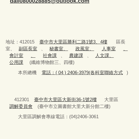
dali0800028885@outlook.com
地址：412015
臺中市大里區勝利二路1號3、4樓
區長
室、
副區長室
、
秘書室、
政風室、
人事室
、
會計室
、
社會課
、
農建課
、
人文課、
公用課
(纖維博物館三、四樓)
本所總機
電話：( 04 ) 2406-3979(各科室聯絡方式
)
412301
臺中市大里區大新街36-1號2樓
大里區
調解委員會
(臺中市立圖書館大里大新分館二樓)
大里區調解會專線電話：(04)2406-3061