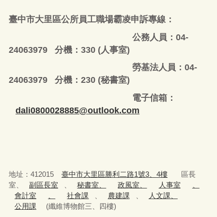
臺中市大里區公所員工職場霸凌申訴專線：
公務人員：04-
24063979 分機：330 (人事室)
勞基法人員：04-
24063979 分機：230 (秘書室)
電子信箱：
dali0800028885@outlook.com
地址：412015
臺中市大里區勝利二路1號3、4樓
區長
室、
副區長室
、
秘書室、
政風室、
人事室
、
會計室
、
社會課
、
農建課
、
人文課、
公用課
(纖維博物館三、四樓)