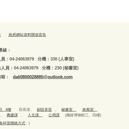
策
政府網站資料開放宣告
專線：
79 分機：330 (人事室)
979 分機：230 (秘書室)
：
dali0800028885@outlook.com
3、4樓
區長室、
副區長室
、
秘書室、
政風室、
、
農建課
、
人文課、
公用課
(纖維博物館三、四樓)
979(各科室聯絡方式
)