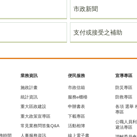
市政新聞
支付或接受之補助
業務資訊
便民服務
宣導專區
施政計畫
市政信箱
防災專區
統計資訊
服務e櫃檯
防救專區
重大區政建設
申辦書表
各項 選舉
專區
重大政策宣導區
下載專區
公職人員利
常見業務問答集Q&A
活動相簿
避法專區
務時間
人事服務資訊
線上電子書
調解委員會