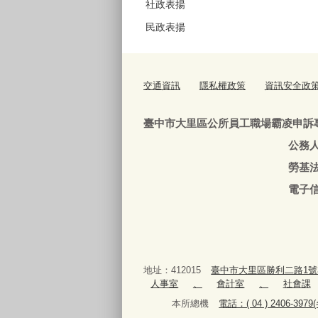
社政表揚
民政表揚
交通資訊
隱私權政策
資訊安全政
臺中市大里區公所員工職場霸凌申訴
公務人員：04-240639
勞基法人員：04-24063
電子信箱
地址：412015
臺中市大里區勝利二路1號
人事室
、
會計室
、
社會課
本所總機
電話：( 04 ) 2406-3