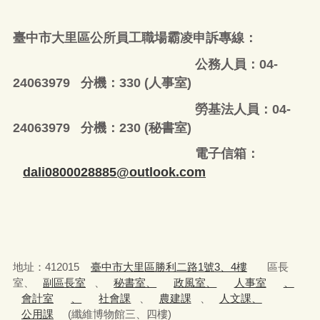
臺中市大里區公所員工職場霸凌申訴專線：
公務人員：04-
24063979 分機：330 (人事室)
勞基法人員：04-
24063979 分機：230 (秘書室)
電子信箱：
dali0800028885@outlook.com
地址：412015
臺中市大里區勝利二路1號3、4樓
區長
室、
副區長室
、
秘書室、
政風室、
人事室
、
會計室
、
社會課
、
農建課
、
人文課、
公用課
(纖維博物館三、四樓)