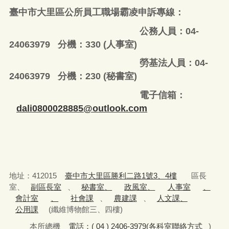
臺中市大里區公所員工職場霸凌申訴專線：
公務人員：04-
24063979 分機：330 (人事室)
勞基法人員：04-
24063979 分機：230 (秘書室)
電子信箱：
dali0800028885@outlook.com
地址：412015
臺中市大里區勝利二路1號3、4樓
區長
室、
副區長室
、
秘書室、
政風室、
人事室
、
會計室
、
社會課
、
農建課
、
人文課、
公用課
(纖維博物館三、四樓)
本所總機
電話：( 04 ) 2406-3979(各科室聯絡方式
)