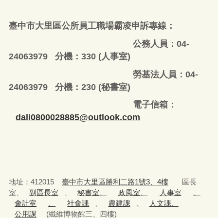
臺中市大里區公所員工職場霸凌申訴專線：
公務人員：04-
24063979 分機：330 (人事室)
勞基法人員：04-
24063979 分機：230 (秘書室)
電子信箱：
dali0800028885@outlook.com
地址：412015
臺中市大里區勝利二路1號3、4樓
區長
室、
副區長室
、
秘書室、
政風室、
人事室
、
會計室
、
社會課
、
農建課
、
人文課、
公用課
(纖維博物館三、四樓)