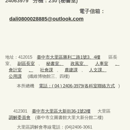
24063979 分機：230 (秘書室)
電子信箱：
dali0800028885@outlook.com
地址：412015
臺中市大里區勝利二路1號3、4樓
區長
室、
副區長室
、
秘書室、
政風室、
人事室
、
會計室
、
社會課
、
農建課
、
人文課、
公用課
(纖維博物館三、四樓)
本所總機
電話：( 04 ) 2406-3979(各科室聯絡方式
)
412301
臺中市大里區大新街36-1號2樓
大里區
調解委員會
(臺中市立圖書館大里大新分館二樓)
大里區調解會專線電話：(04)2406-3061