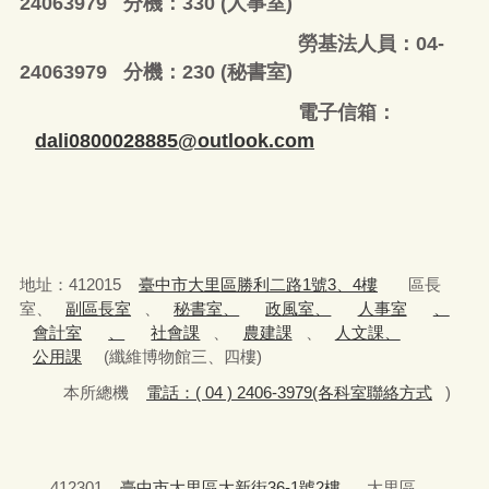
24063979 分機：330 (人事室)
勞基法人員：04-
24063979 分機：230 (秘書室)
電子信箱：
dali0800028885@outlook.com
地址：412015
臺中市大里區勝利二路1號3、4樓
區長
室、
副區長室
、
秘書室、
政風室、
人事室
、
會計室
、
社會課
、
農建課
、
人文課、
公用課
(纖維博物館三、四樓)
本所總機
電話：( 04 ) 2406-3979(各科室聯絡方式
)
412301
臺中市大里區大新街36-1號2樓
大里區