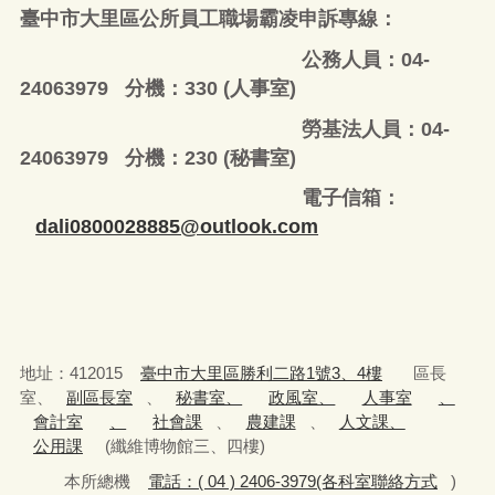
臺中市大里區公所員工職場霸凌申訴專線：
公務人員：04-
24063979 分機：330 (人事室)
勞基法人員：04-
24063979 分機：230 (秘書室)
電子信箱：
dali0800028885@outlook.com
地址：412015
臺中市大里區勝利二路1號3、4樓
區長
室、
副區長室
、
秘書室、
政風室、
人事室
、
會計室
、
社會課
、
農建課
、
人文課、
公用課
(纖維博物館三、四樓)
本所總機
電話：( 04 ) 2406-3979(各科室聯絡方式
)