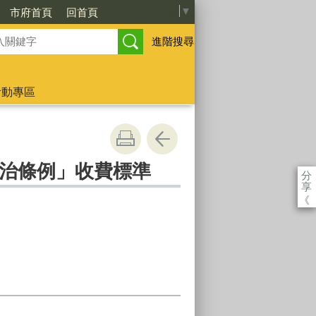
Select Language
▼
市府首頁
回首頁
進階搜尋
活動專區
治條例」收費標準
分
享
《