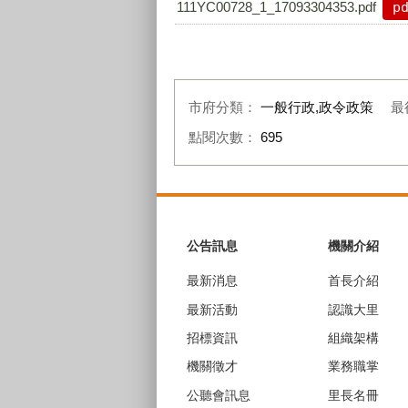
111YC00728_1_17093304353.pdf
p
市府分類：
一般行政,政令政策
最
點閱次數：
695
:::
公告訊息
機關介紹
最新消息
首長介紹
最新活動
認識大里
招標資訊
組織架構
機關徵才
業務職掌
公聽會訊息
里長名冊