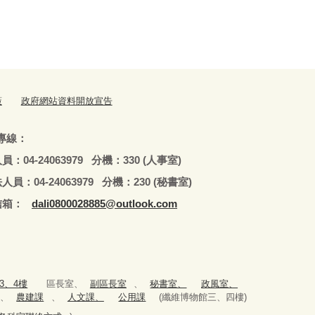
策
政府網站資料開放宣告
專線：
79 分機：330 (人事室)
979 分機：230 (秘書室)
：
dali0800028885@outlook.com
3、4樓
區長室、
副區長室
、
秘書室、
政風室、
、
農建課
、
人文課、
公用課
(纖維博物館三、四樓)