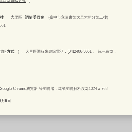
979(各科室聯絡方式
)
2樓
大里區
調解委員會
(臺中市立圖書館大里大新分館二樓)
61
科室聯絡方式
) 、大里區調解會專線電話：(04)2406-3061 。 統一編號：
器或Google Chrome瀏覽器 等瀏覽器，建議瀏覽解析度為1024 x 768
8月6日