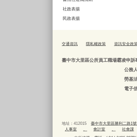
社政表揚
民政表揚
交通資訊
隱私權政策
資訊安全政
臺中市大里區公所員工職場霸凌申訴
公務人員：04-240639
勞基法人員：04-24063
電子信箱
地址：412015
臺中市大里區勝利二路1號
人事室
、
會計室
、
社會課