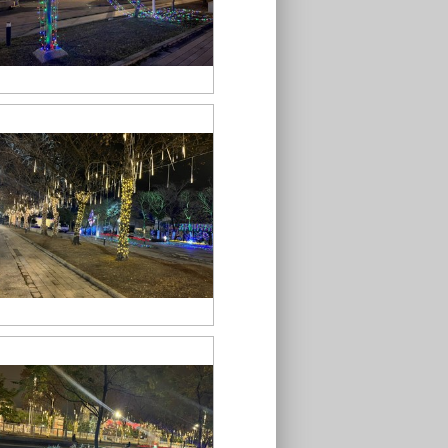
S__43548730
S__43548725