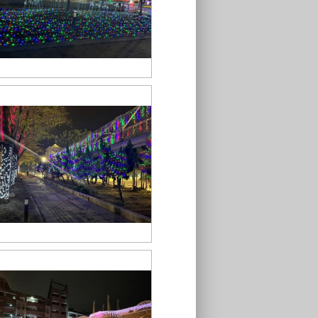
S__43548719
S__43548717