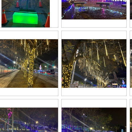
_43548732
S__43548735
_43548727
S__43548728