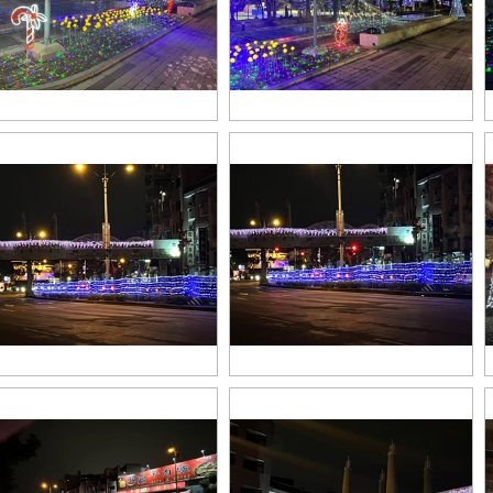
_43548721
S__43548722
_43548698
S__43548697