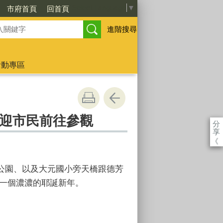
Select Language
▼
市府首頁
回首頁
進階搜尋
活動專區
迎市民前往參觀
分
享
《
公園、以及大元國小旁天橋跟德芳
家一個濃濃的耶誕新年。