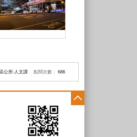
S__43548689
區公所‧人文課
點閱次數：
686