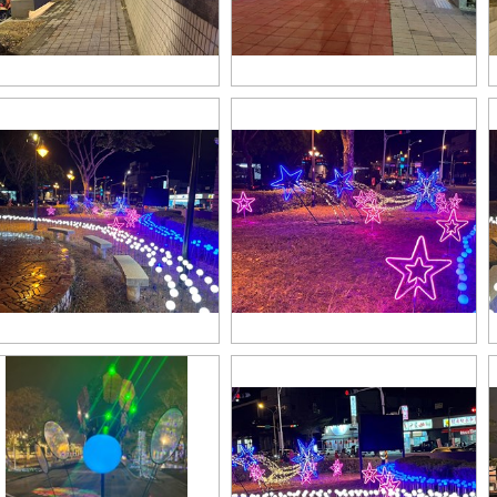
_43548748
S__43548746
_43548741
S__43548737