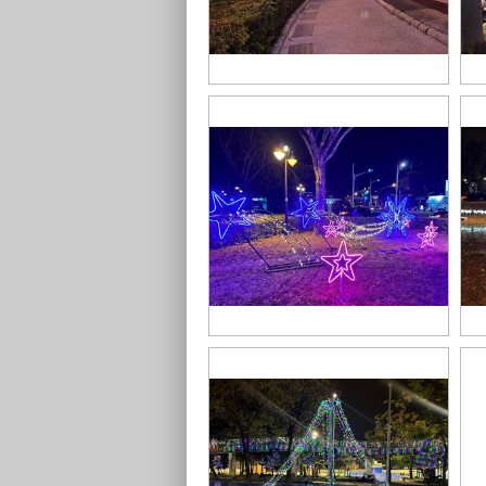
S__43548747
S_
S__43548740
S_