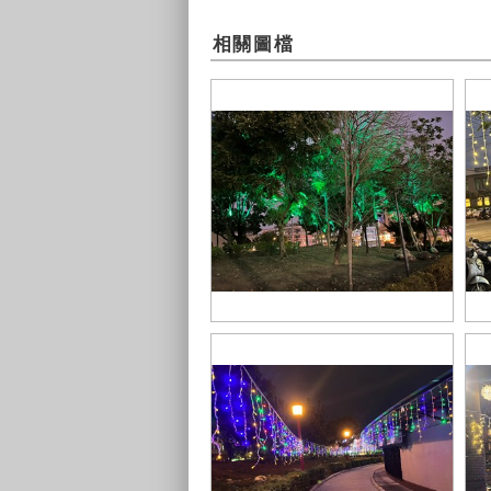
相關圖檔
S__43548757
S_