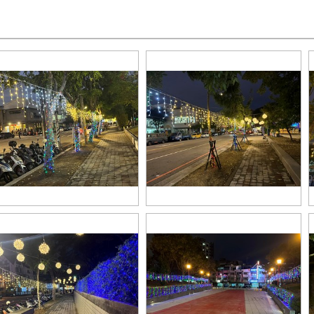
_43548758
S__43548753