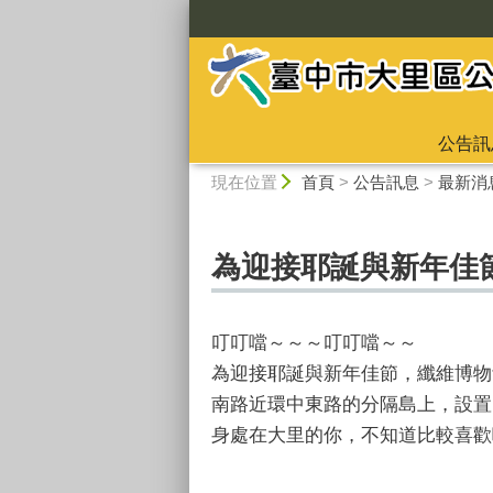
:::
公告訊
:::
現在位置
首頁
>
公告訊息
>
最新消
為迎接耶誕與新年佳
叮叮噹～～～叮叮噹～～
為迎接耶誕與新年佳節，纖維博物
南路近環中東路的分隔島上，設置
身處在大里的你，不知道比較喜歡