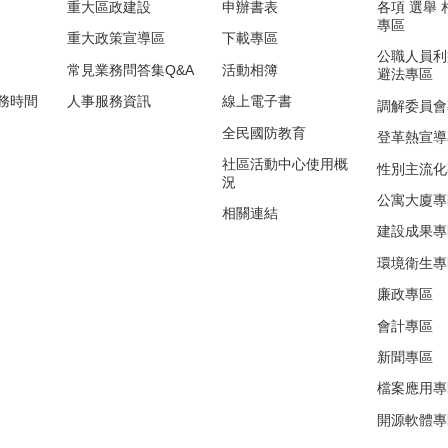
重大區政建設
申辦書表
各項 選舉
專區
重大政策宣導區
下載專區
公職人員利
常見業務問答集Q&A
活動相簿
避法專區
務時間
人事服務資訊
線上電子書
調解委員會
全民國防教育
登革熱宣導
社區活動中心使用概
性別主流化
況
公寓大廈專
相關連結
建設成果專
環境衛生專
廉政專區
會計專區
新聞專區
檔案應用專
開源軟體專