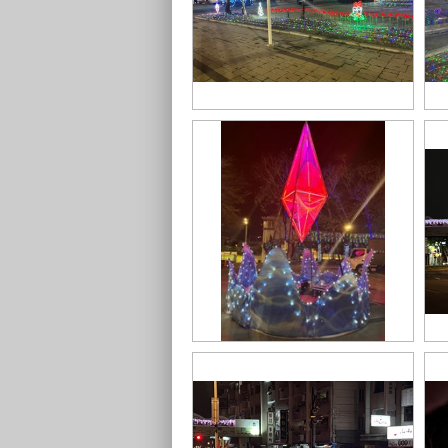
S__43548724
S_
S__43548715
S_