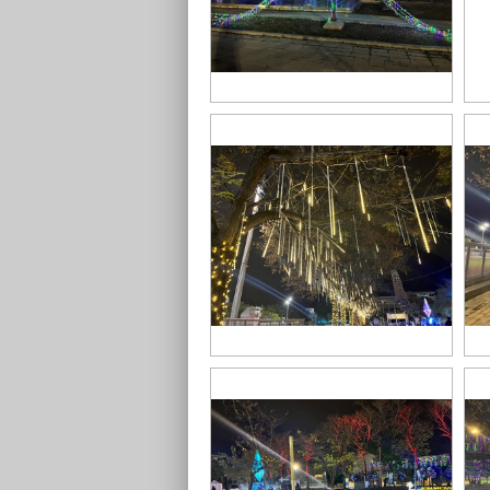
S__43548731
S_
S__43548729
S_