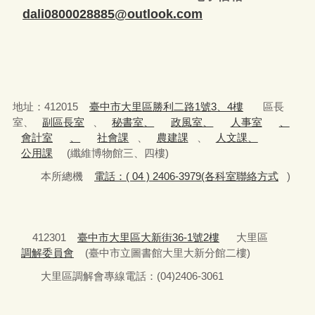
dali0800028885@outlook.com
地址：412015
臺中市大里區勝利二路1號3、4樓
區長
室、
副區長室
、
秘書室、
政風室、
人事室
、
會計室
、
社會課
、
農建課
、
人文課、
公用課
(纖維博物館三、四樓)
本所總機
電話：( 04 ) 2406-3979(各科室聯絡方式
)
412301
臺中市大里區大新街36-1號2樓
大里區
調解委員會
(臺中市立圖書館大里大新分館二樓)
大里區調解會專線電話：(04)2406-3061