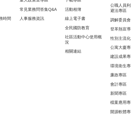
重大政策宣導區
下載專區
公職人員利
常見業務問答集Q&A
活動相簿
避法專區
務時間
人事服務資訊
線上電子書
調解委員會
全民國防教育
登革熱宣導
社區活動中心使用概
性別主流化
況
公寓大廈專
相關連結
建設成果專
環境衛生專
廉政專區
會計專區
新聞專區
檔案應用專
開源軟體專