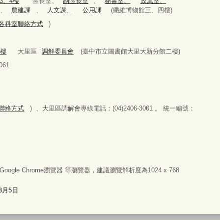
3、4樓
區長室、
副區長室
、
秘書室、
政風室、
、
農建課
、
人文課、
公用課
(纖維博物館三、四樓)
979(各科室聯絡方式
)
2樓
大里區
調解委員會
(臺中市立圖書館大里大新分館二樓)
61
科室聯絡方式
) 、大里區調解會專線電話：(04)2406-3061 。 統一編號：
器或Google Chrome瀏覽器 等瀏覽器，建議瀏覽解析度為1024 x 768
8月5日