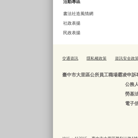
活動專區
書法社造風情網
社政表揚
民政表揚
交通資訊
隱私權政策
資訊安全政
臺中市大里區公所員工職場霸凌申訴
公務人員：04-240639
勞基法人員：04-24063
電子信箱