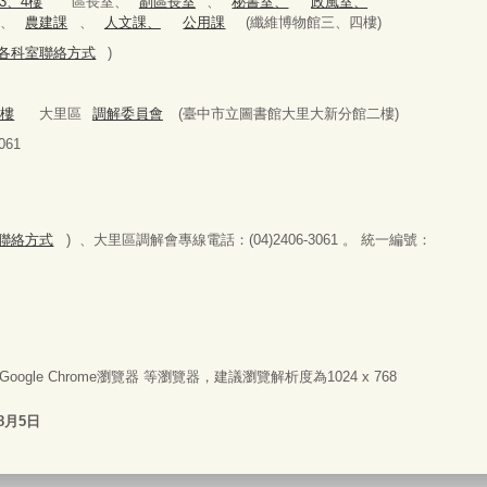
3、4樓
區長室、
副區長室
、
秘書室、
政風室、
、
農建課
、
人文課、
公用課
(纖維博物館三、四樓)
979(各科室聯絡方式
)
2樓
大里區
調解委員會
(臺中市立圖書館大里大新分館二樓)
61
科室聯絡方式
) 、大里區調解會專線電話：(04)2406-3061 。 統一編號：
器或Google Chrome瀏覽器 等瀏覽器，建議瀏覽解析度為1024 x 768
8月5日