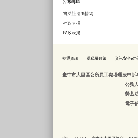
活動專區
書法社造風情網
社政表揚
民政表揚
交通資訊
隱私權政策
資訊安全政
臺中市大里區公所員工職場霸凌申訴
公務人員：04-240639
勞基法人員：04-24063
電子信箱