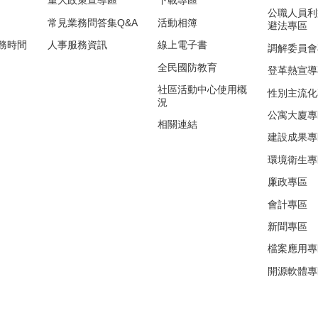
重大政策宣導區
下載專區
公職人員利
常見業務問答集Q&A
活動相簿
避法專區
務時間
人事服務資訊
線上電子書
調解委員會
全民國防教育
登革熱宣導
社區活動中心使用概
性別主流化
況
公寓大廈專
相關連結
建設成果專
環境衛生專
廉政專區
會計專區
新聞專區
檔案應用專
開源軟體專