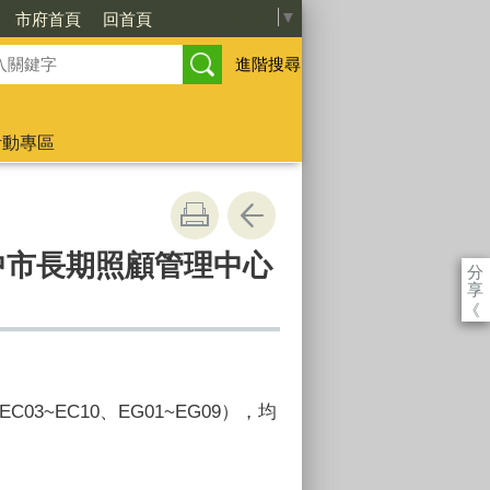
Select Language
▼
市府首頁
回首頁
進階搜尋
活動專區
中市長期照顧管理中心
分
享
《
~EC10、EG01~EG09），均