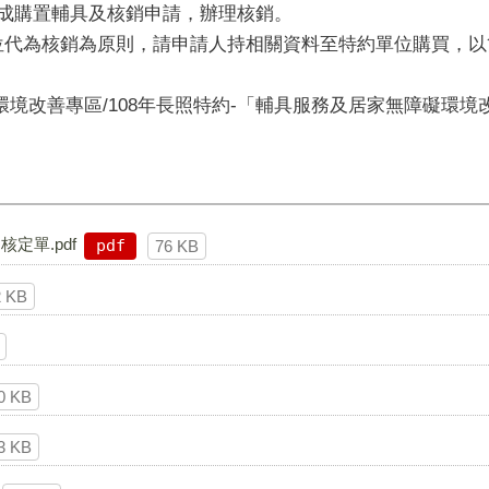
完成購置輔具及核銷申請，辦理核銷。
位代為核銷為原則，請申請人持相關資料至特約單位購買，
環境改善專區/108年長照特約-「輔具服務及居家無障礙環
定單.pdf
pdf
76 KB
2 KB
0 KB
3 KB