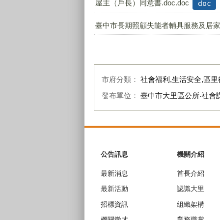
屋主（戶長）同意書.doc.doc
doc
臺中市長期照顧失能者輔具服務及居家無
市府分類：
社會福利,生活安全,區里
發布單位：
臺中市大里區公所‧社會
:::
公告訊息
機關介紹
最新消息
首長介紹
最新活動
認識大里
招標資訊
組織架構
機關徵才
業務職掌