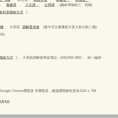
、
農建課
、
人文課、
公用課
(纖維博物館三、四樓)
979(各科室聯絡方式
)
2樓
大里區
調解委員會
(臺中市立圖書館大里大新分館二樓)
61
科室聯絡方式
) 、大里區調解會專線電話：(04)2406-3061 。 統一編號：
器或Google Chrome瀏覽器 等瀏覽器，建議瀏覽解析度為1024 x 768
8月5日