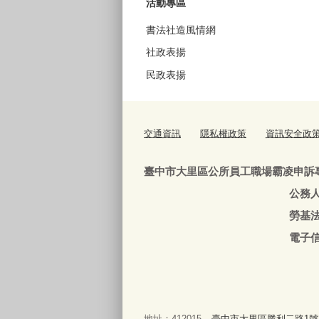
活動專區
書法社造風情網
社政表揚
民政表揚
交通資訊
隱私權政策
資訊安全政
臺中市大里區公所員工職場霸凌申訴
公務人員：04-240639
勞基法人員：04-24063
電子信箱
地址：412015
臺中市大里區勝利二路1號