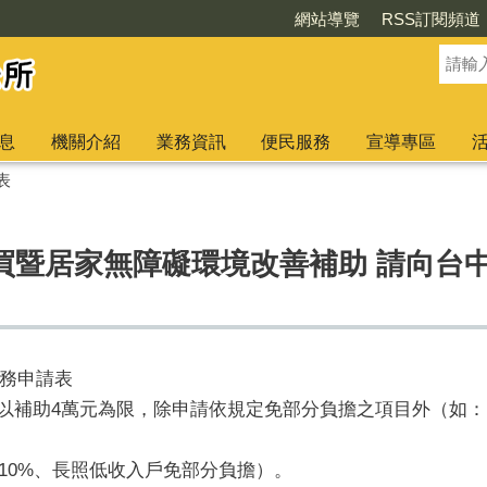
網站導覽
RSS訂閱頻道
息
機關介紹
業務資訊
便民服務
宣導專區
表
買暨居家無障礙環境改善補助 請向台
務申請表
補助4萬元為限，除申請依規定免部分負擔之項目外（如：EC03
10%、長照低收入戶免部分負擔）。