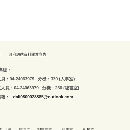
策
政府網站資料開放宣告
專線：
79 分機：330 (人事室)
979 分機：230 (秘書室)
：
dali0800028885@outlook.com
3、4樓
區長室、
副區長室
、
秘書室、
政風室、