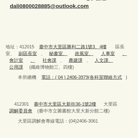
dali0800028885@outlook.com
地址：412015
臺中市大里區勝利二路1號3、4樓
區長
室、
副區長室
、
秘書室、
政風室、
人事室
、
會計室
、
社會課
、
農建課
、
人文課、
公用課
(纖維博物館三、四樓)
本所總機
電話：( 04 ) 2406-3979(各科室聯絡方式
)
412301
臺中市大里區大新街36-1號2樓
大里區
調解委員會
(臺中市立圖書館大里大新分館二樓)
大里區調解會專線電話：(04)2406-3061